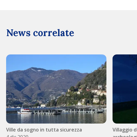
News correlate
Ville da sogno in tutta sicurezza
Villaggio d
4 dic 2020
archeologi