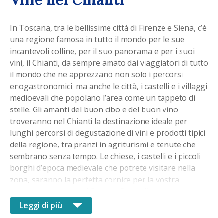
In Toscana, tra le bellissime città di Firenze e Siena, c’è
una regione famosa in tutto il mondo per le sue
incantevoli colline, per il suo panorama e per i suoi
vini, il Chianti, da sempre amato dai viaggiatori di tutto
il mondo che ne apprezzano non solo i percorsi
enogastronomici, ma anche le città, i castelli e i villaggi
medioevali che popolano l’area come un tappeto di
stelle. Gli amanti del buon cibo e del buon vino
troveranno nel Chianti la destinazione ideale per
lunghi percorsi di degustazione di vini e prodotti tipici
della regione, tra pranzi in agriturismi e tenute che
sembrano senza tempo. Le chiese, i castelli e i piccoli
borghi d’epoca medievale che potrete visitare nella
zona, saranno la perfetta cornice per la vostra
prossima vacanza nel Chianti. Consigliamo di
esplorare questa zona in macchina, per apprezzarne
Leggi di più
pienamente i panorami e per raggiungere