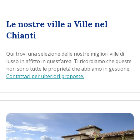
comodamente le vicine città di Firenze e Siena,
entrambe caratterizzate da numerose attrazioni
artistiche e architettoniche. Se siete alla ricerca di una
Le nostre ville a Ville nel
sistemazione per le vostre prossime vacanze nel
Chianti
Chianti, WeVillas offre diverse soluzioni per tutti
coloro che desiderano soggiornare in una proprietà
tipica della Toscana, a contatto con la natura e con la
Qui trovi una selezione delle nostre migliori ville di
sua bellezza mozzafiato.
lusso in affitto in quest’area. Ti ricordiamo che queste
non sono tutte le proprietà che abbiamo in gestione.
Contattaci per ulteriori proposte.