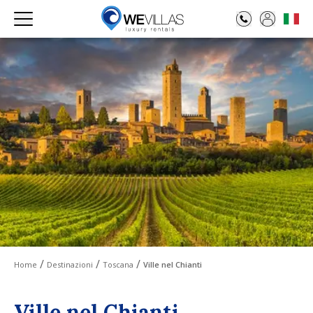
Home
Destinazioni
Toscana
Ville nel Chianti
Ville nel Chianti