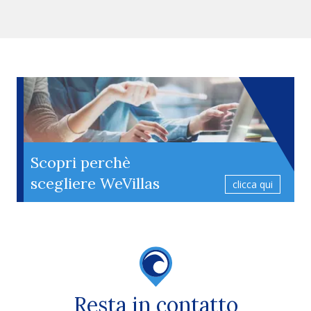
Scopri perchè
scegliere WeVillas
clicca qui
Resta in contatto