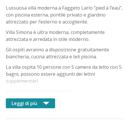
Lussuosa villa moderna a Faggeto Lario “pied à l’eau”,
con piscina esterna, pontile privato e giardino
attrezzato per l’esterno e accogliente.
Villa Simona è ultra moderna, completamente
attrezzata e arredata in stile moderno.
Gli ospiti avranno a disposizione gratuitamente
biancheria, cucina attrezzata e teli piscina.
La villa ospita 10 persone con 5 camere da letto con 5
bagni, possono essere aggiunti dei lettni
supplementari.
Il sesto bagno ha un hamman.
La villa è disposta su 3 piani e ha ampie terrazze, area
Leggi di più
barbecue, parcheggio privato, garage e ascensore.
La villa gode di una vista mozzafiato sul lago e sulle
montagne.