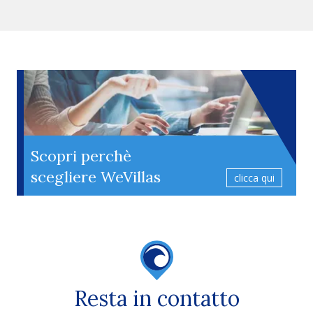
Scopri perchè
scegliere WeVillas
clicca qui
Resta in contatto