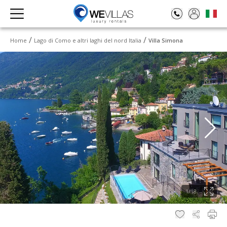
Home
Lago di Como e altri laghi del nord Italia
Villa Simona
1
/
18