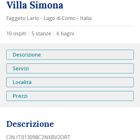
Villa Simona
Faggeto Lario - Lago di Como - Italia
10
ospiti
5
stanze
6
bagni
Descrizione
Servizi
Località
Prezzi
Descrizione
CIN IT013098C2NXBV2ORT