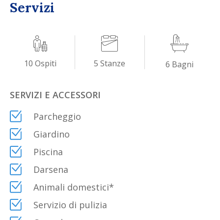
Servizi
Villa Simona è il luogo ideale per una famiglia
numerosa o un gruppo di amici.
5
Stanze
10
Ospiti
6
Bagni
SERVIZI E ACCESSORI
Parcheggio
Giardino
Piscina
Darsena
Animali domestici
*
Servizio di pulizia