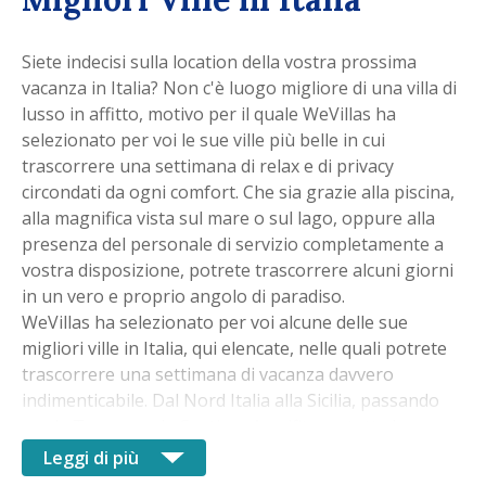
Siete indecisi sulla location della vostra prossima
vacanza in Italia? Non c'è luogo migliore di una villa di
lusso in affitto, motivo per il quale WeVillas ha
selezionato per voi le sue ville più belle in cui
trascorrere una settimana di relax e di privacy
circondati da ogni comfort. Che sia grazie alla piscina,
alla magnifica vista sul mare o sul lago, oppure alla
presenza del personale di servizio completamente a
vostra disposizione, potrete trascorrere alcuni giorni
in un vero e proprio angolo di paradiso.
WeVillas ha selezionato per voi alcune delle sue
migliori ville in Italia, qui elencate, nelle quali potrete
trascorrere una settimana di vacanza davvero
indimenticabile. Dal Nord Italia alla Sicilia, passando
per la Toscana e la Costiera Amalfitana, tutte le
migliori ville in affitto in Italia per una vacanza da
Leggi di più
sogno.